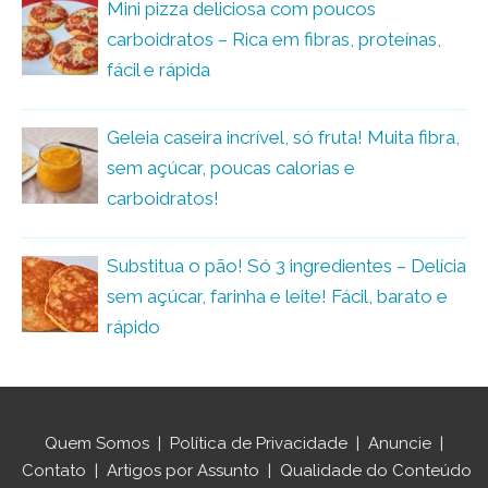
Mini pizza deliciosa com poucos
carboidratos – Rica em fibras, proteínas,
fácil e rápida
Geleia caseira incrível, só fruta! Muita fibra,
sem açúcar, poucas calorias e
carboidratos!
Substitua o pão! Só 3 ingredientes – Delícia
sem açúcar, farinha e leite! Fácil, barato e
rápido
Quem Somos
|
Política de Privacidade
|
Anuncie
|
Contato
|
Artigos por Assunto
|
Qualidade do Conteúdo