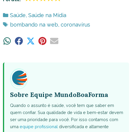
Categorias
Saúde
,
Saúde na Mídia
Tags
bombando na web
,
coronavírus
Share
Share
Share
Share
Share
on
on
on
on
on
WhatsApp
Facebook
X
Pinterest
Email
(Twitter)
Sobre Equipe MundoBoaForma
Quando o assunto é saúde, você tem que saber em
quem confiar. Sua qualidade de vida e bem-estar devem
ser uma prioridade para você. Por isso contamos com
uma
equipe profissional
diversificada e altamente