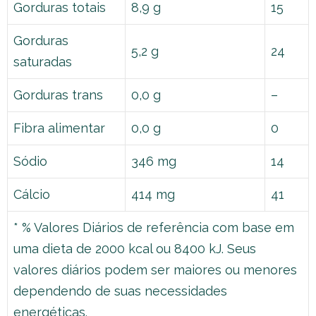
Gorduras totais
8,9 g
15
Gorduras
5,2 g
24
saturadas
Gorduras trans
0,0 g
–
Fibra alimentar
0,0 g
0
Sódio
346 mg
14
Cálcio
414 mg
41
* % Valores Diários de referência com base em
uma dieta de 2000 kcal ou 8400 kJ. Seus
valores diários podem ser maiores ou menores
dependendo de suas necessidades
energéticas.