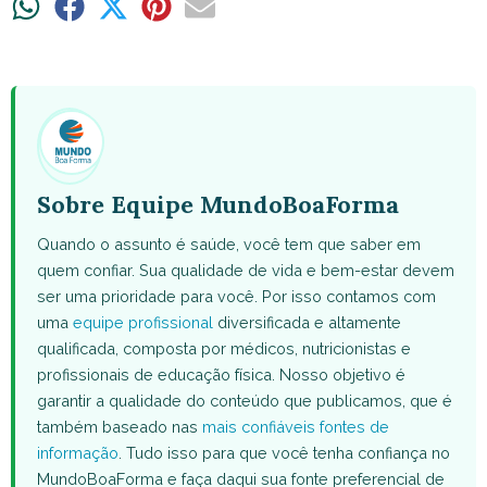
Share
Share
Share
Share
Share
on
on
on
on
on
WhatsApp
Facebook
X
Pinterest
Email
(Twitter)
Sobre Equipe MundoBoaForma
Quando o assunto é saúde, você tem que saber em
quem confiar. Sua qualidade de vida e bem-estar devem
ser uma prioridade para você. Por isso contamos com
uma
equipe profissional
diversificada e altamente
qualificada, composta por médicos, nutricionistas e
profissionais de educação física. Nosso objetivo é
garantir a qualidade do conteúdo que publicamos, que é
também baseado nas
mais confiáveis fontes de
informação
. Tudo isso para que você tenha confiança no
MundoBoaForma e faça daqui sua fonte preferencial de