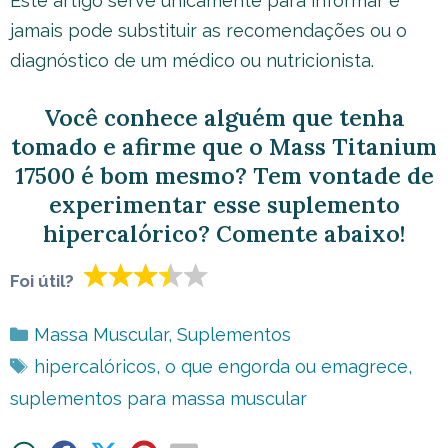
Este artigo serve unicamente para informar e
jamais pode substituir as recomendações ou o
diagnóstico de um médico ou nutricionista.
Você conhece alguém que tenha
tomado e afirme que o Mass Titanium
17500 é bom mesmo? Tem vontade de
experimentar esse suplemento
hipercalórico? Comente abaixo!
Foi útil?
Categorias
Massa Muscular
,
Suplementos
Tags
hipercalóricos
,
o que engorda ou emagrece
,
suplementos para massa muscular