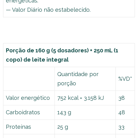
energéticas.
— Valor Diário não estabelecido.
Porção de 160 g (5 dosadores) + 250 mL (1
copo) de leite integral
Quantidade por
%VD*
porção
Valor energético
752 kcal = 3.158 kJ
38
Carboidratos
143 g
48
Proteínas
25 g
33