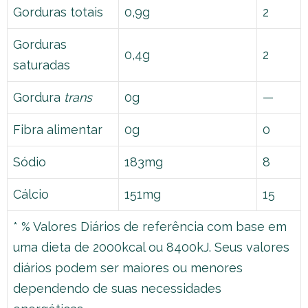
Gorduras totais
0,9g
2
Gorduras
0,4g
2
saturadas
Gordura
trans
0g
—
Fibra alimentar
0g
0
Sódio
183mg
8
Cálcio
151mg
15
* % Valores Diários de referência com base em
uma dieta de 2000kcal ou 8400kJ. Seus valores
diários podem ser maiores ou menores
dependendo de suas necessidades