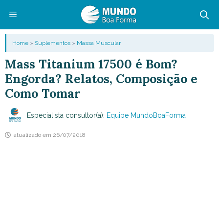
Pular
para
o
Menu
Home
»
Suplementos
»
Massa Muscular
conteúdo
Mass Titanium 17500 é Bom?
Engorda? Relatos, Composição e
Como Tomar
Especialista consultor(a):
Equipe MundoBoaForma
atualizado em
26/07/2018