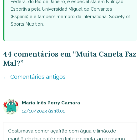
Federal do Rio de Janeiro, é especialista em Nutrição
Esportiva pela Universidad Miguel de Cervantes
(España) e é também membro da International Society of
Sports Nutrition.
44 comentários em “Muita Canela Faz
Mal?”
Navegação
← Comentários antigos
de
comentário
Maria Inês Perry Camara
12/10/2023 às 18:01
Costumava comer açafrão com água e limão,de
manhã e,bebia café com leite e canela, ao pequeno