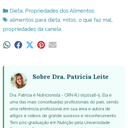
Categorias
Dieta
,
Propriedades dos Alimentos
Tags
alimentos para dieta
,
mitos
,
o que faz mal
,
propriedades da canela
Share
Share
Share
Share
Share
on
on
on
on
on
WhatsApp
Facebook
X
Pinterest
Email
(Twitter)
Sobre Dra. Patricia Leite
Dra. Patricia é Nutricionista - CRN-RJ 0510146-5. Ela é
uma das mais conceituadas profissionais do país, sendo
uma referência profissional em sua área e autora de
artigos e vídeos de grande sucesso e reconhecimento.
Tem pós-graduação em Nutrição pela Universidade