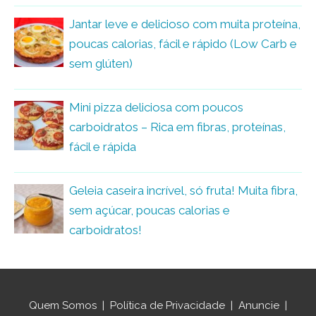
Jantar leve e delicioso com muita proteína,
poucas calorias, fácil e rápido (Low Carb e
sem glúten)
Mini pizza deliciosa com poucos
carboidratos – Rica em fibras, proteínas,
fácil e rápida
Geleia caseira incrível, só fruta! Muita fibra,
sem açúcar, poucas calorias e
carboidratos!
Quem Somos
|
Política de Privacidade
|
Anuncie
|