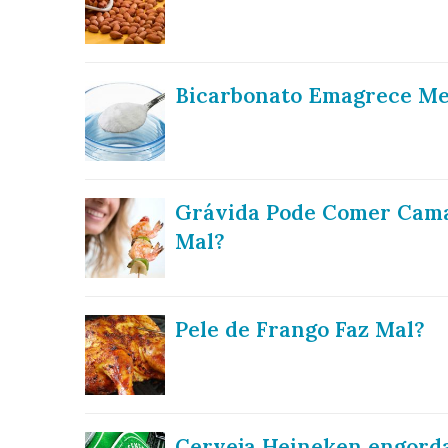
Bicarbonato Emagrece M
Grávida Pode Comer Cama
Mal?
Pele de Frango Faz Mal?
Cerveja Heineken engord