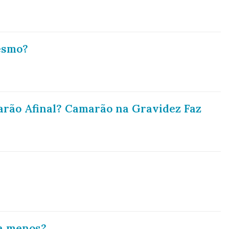
esmo?
rão Afinal? Camarão na Gravidez Faz
a menos?