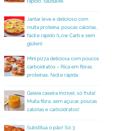
rápido, saudável
Jantar leve e delicioso com
muita proteína, poucas calorias,
fácil e rápido (Low Carb e sem
glúten)
Mini pizza deliciosa com poucos
carboidratos – Rica em fibras,
proteínas, fácil e rápida
Geleia caseira incrível, só fruta!
Muita fibra, sem açúcar, poucas
calorias e carboidratos!
Substitua o pão! Só 3