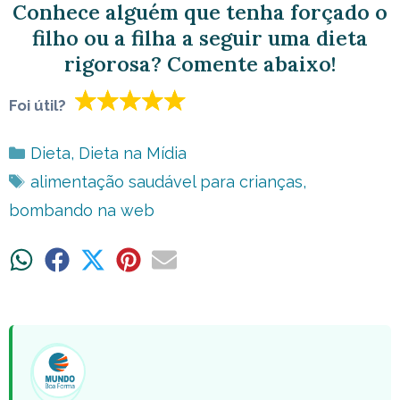
Conhece alguém que tenha forçado o
filho ou a filha a seguir uma dieta
rigorosa? Comente abaixo!
Foi útil?
Categorias
Dieta
,
Dieta na Mídia
Tags
alimentação saudável para crianças
,
bombando na web
Share
Share
Share
Share
Share
on
on
on
on
on
WhatsApp
Facebook
X
Pinterest
Email
(Twitter)