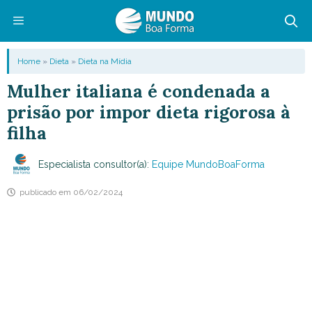
Pular
para
o
Menu
Home
»
Dieta
»
Dieta na Mídia
conteúdo
Mulher italiana é condenada a
prisão por impor dieta rigorosa à
filha
Especialista consultor(a):
Equipe MundoBoaForma
publicado em
06/02/2024