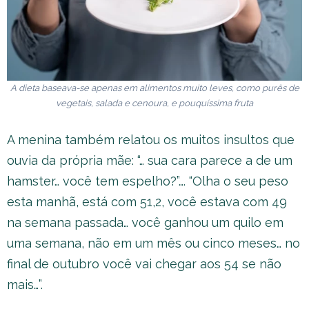
A dieta baseava-se apenas em alimentos muito leves, como purês de
vegetais, salada e cenoura, e pouquíssima fruta
A menina também relatou os muitos insultos que
ouvia da própria mãe: “… sua cara parece a de um
hamster… você tem espelho?”…. “Olha o seu peso
esta manhã, está com 51,2, você estava com 49
na semana passada… você ganhou um quilo em
uma semana, não em um mês ou cinco meses… no
final de outubro você vai chegar aos 54 se não
mais…”.