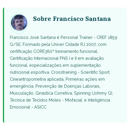
WhatsApp
Facebook
X
Pinterest
Email
(Twitter)
Sobre Francisco Santana
Francisco José Santana é Personal Trainer - CREF 1859
G/SE. Formado pela Univer Cidade RJ 2007, com
certificação CORE360º treinamento funcional,
Certificação Internacional FNS I e II em avaliação
funcional, especializações em suplementação
nutricional esportiva, Crosstraining - Scientific Sport,
Cineantropometria aplicada, Primeiras ações em
emergência, Prevenção de Doenças Laborais,
Musculação, Ginástica Corretiva, Spinning (Johnny G),
Técnica de Tecidos Moles - Miofacial, e Inteligência
Emocional - ASICC