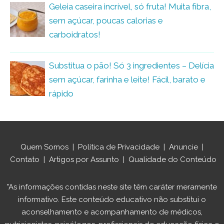
Geleia caseira incrível, só fruta! Muita fibra,
sem açúcar, poucas calorias e
carboidratos!
Substitua o pão! Só 3 ingredientes – Delícia
sem açúcar, farinha e leite! Fácil, barato e
rápido
Quem Somos
|
Política de Privacidade
|
Anuncie
|
Contato
|
Artigos por Assunto
|
Qualidade do Conteúdo
"As informações contidas neste site têm caráter meramente
informativo. Este conteúdo educativo não substitui o
aconselhamento e acompanhamento de médicos,