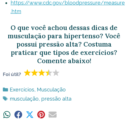
https://www.cdc.gov/bloodpressure/measure
.htm
O que você achou dessas dicas de
musculação para hipertenso? Você
possui pressão alta? Costuma
praticar que tipos de exercícios?
Comente abaixo!
Foi útil?
Categorias
Exercícios
,
Musculação
Tags
musculação
,
pressão alta
Share
Share
Share
Share
Share
on
on
on
on
on