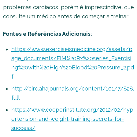
problemas cardíacos, porém é imprescindível que
consulte um médico antes de começar a treinar.
Fontes e Referências Adicionais:
https://www.exerciseismedicine.org/assets/p
age_documents/EIM%20Rx%20series_Exercisi
ng%20with%20High%20Blood%20Pressure_2.pd
f
http://circ.ahajournals.org/content/101/7/828.
full
https://www.cooperinstitute.org/2012/02/hyp
ertension-and-weight-training-secrets-for-
success/