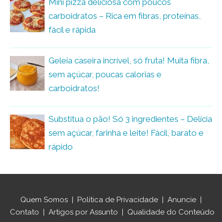
Mini pizza deliciosa com poucos
carboidratos – Rica em fibras, proteínas,
fácil e rápida
Geleia caseira incrível, só fruta! Muita fibra,
sem açúcar, poucas calorias e
carboidratos!
Substitua o pão! Só 3 ingredientes – Delícia
sem açúcar, farinha e leite! Fácil, barato e
rápido
Quem Somos
|
Política de Privacidade
|
Anuncie
|
Contato
|
Artigos por Assunto
|
Qualidade do Conteúdo