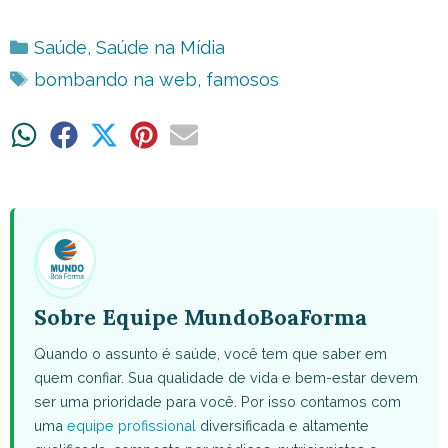
Categorias
Saúde
,
Saúde na Mídia
Tags
bombando na web
,
famosos
Share
Share
Share
Share
Share
on
on
on
on
on
WhatsApp
Facebook
X
Pinterest
Email
(Twitter)
Sobre Equipe MundoBoaForma
Quando o assunto é saúde, você tem que saber em
quem confiar. Sua qualidade de vida e bem-estar devem
ser uma prioridade para você. Por isso contamos com
uma
equipe profissional
diversificada e altamente