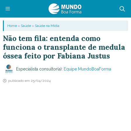
Pular
para
o
Menu
Home
»
Saúde
»
Saúde na Mídia
conteúdo
Não tem fila: entenda como
funciona o transplante de medula
óssea feito por Fabiana Justus
Especialista consultor(a):
Equipe MundoBoaForma
publicado em
25/04/2024