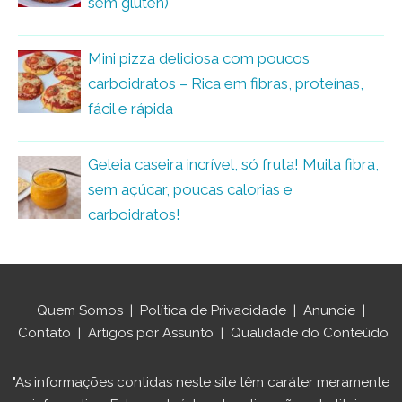
sem glúten)
Mini pizza deliciosa com poucos
carboidratos – Rica em fibras, proteínas,
fácil e rápida
Geleia caseira incrível, só fruta! Muita fibra,
sem açúcar, poucas calorias e
carboidratos!
Quem Somos
|
Política de Privacidade
|
Anuncie
|
Contato
|
Artigos por Assunto
|
Qualidade do Conteúdo
"As informações contidas neste site têm caráter meramente