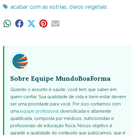
Tags
acabar com as estrias
,
óleos vegetais
Share
Share
Share
Share
Share
on
on
on
on
on
WhatsApp
Facebook
X
Pinterest
Email
(Twitter)
Sobre Equipe MundoBoaForma
Quando o assunto é saúde, você tem que saber em
quem confiar. Sua qualidade de vida e bem-estar devem
ser uma prioridade para você. Por isso contamos com
uma
equipe profissional
diversificada e altamente
qualificada, composta por médicos, nutricionistas e
profissionais de educação física. Nosso objetivo é
garantir a qualidade do conteúdo que publicamos, que é