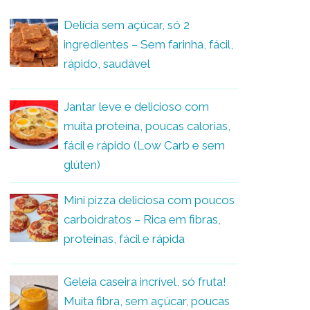
Delícia sem açúcar, só 2
ingredientes – Sem farinha, fácil,
rápido, saudável
Jantar leve e delicioso com
muita proteína, poucas calorias,
fácil e rápido (Low Carb e sem
glúten)
Mini pizza deliciosa com poucos
carboidratos – Rica em fibras,
proteínas, fácil e rápida
Geleia caseira incrível, só fruta!
Muita fibra, sem açúcar, poucas