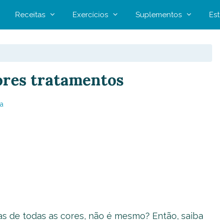
Receitas
Exercícios
Suplementos
Est
ores tratamentos
a
as de todas as cores, não é mesmo? Então, saiba