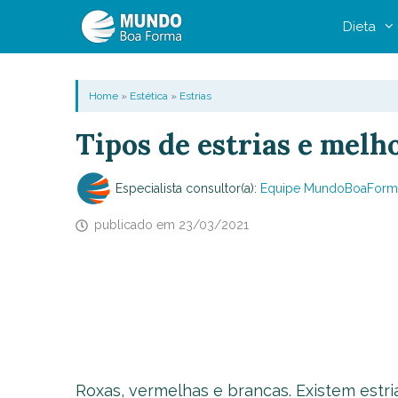
Pular
Dieta
para
o
conteúdo
Home
»
Estética
»
Estrias
Tipos de estrias e melh
Especialista consultor(a):
Equipe MundoBoaForm
publicado em
23/03/2021
Roxas, vermelhas e brancas. Existem estri