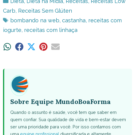
Categorias
Dieta
,
Dieta na Mídia
,
Receitas
,
Receitas Low
Carb
,
Receitas Sem Glúten
Tags
bombando na web
,
castanha
,
receitas com
iogurte
,
receitas com linhaça
Share
Share
Share
Share
Share
on
on
on
on
on
WhatsApp
Facebook
X
Pinterest
Email
(Twitter)
Sobre Equipe MundoBoaForma
Quando o assunto é saúde, você tem que saber em
quem confiar. Sua qualidade de vida e bem-estar devem
ser uma prioridade para você. Por isso contamos com
uma
equipe profissional
diversificada e altamente