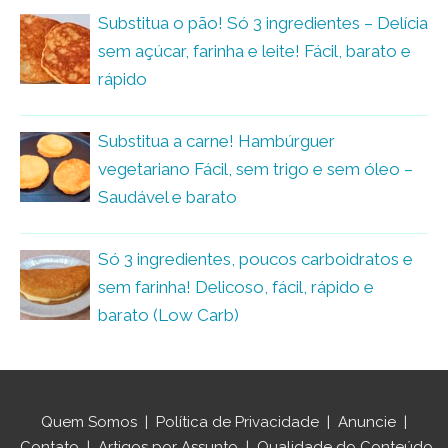
Substitua o pão! Só 3 ingredientes – Delícia
sem açúcar, farinha e leite! Fácil, barato e
rápido
Substitua a carne! Hambúrguer
vegetariano Fácil, sem trigo e sem óleo –
Saudável e barato
Só 3 ingredientes, poucos carboidratos e
sem farinha! Delicoso, fácil, rápido e
barato (Low Carb)
Quem Somos
|
Política de Privacidade
|
Anuncie
|
Contato
|
Artigos por Assunto
|
Qualidade do Conteúdo