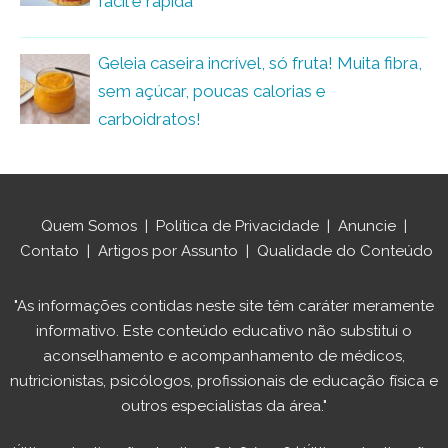
fácil e rápida
Geleia caseira incrível, só fruta! Muita fibra,
sem açúcar, poucas calorias e
carboidratos!
Quem Somos
|
Política de Privacidade
|
Anuncie
|
Contato
|
Artigos por Assunto
|
Qualidade do Conteúdo
"As informações contidas neste site têm caráter meramente
informativo. Este conteúdo educativo não substitui o
aconselhamento e acompanhamento de médicos,
nutricionistas, psicólogos, profissionais de educação física e
outros especialistas da área."