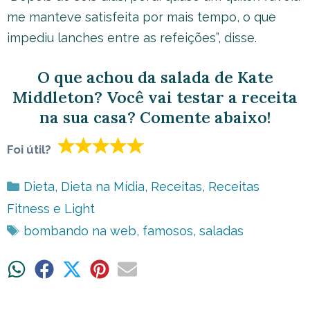
me manteve satisfeita por mais tempo, o que
impediu lanches entre as refeições”, disse.
O que achou da salada de Kate
Middleton? Você vai testar a receita
na sua casa? Comente abaixo!
Foi útil?
Categorias
Dieta
,
Dieta na Mídia
,
Receitas
,
Receitas
Fitness e Light
Tags
bombando na web
,
famosos
,
saladas
Share
Share
Share
Share
Share
on
on
on
on
on