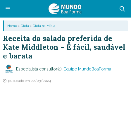
Pular
para
o
Menu
Home
»
Dieta
»
Dieta na Mídia
conteúdo
Receita da salada preferida de
Kate Middleton – É fácil, saudável
e barata
Especialista consultor(a):
Equipe MundoBoaForma
publicado em
22/03/2024