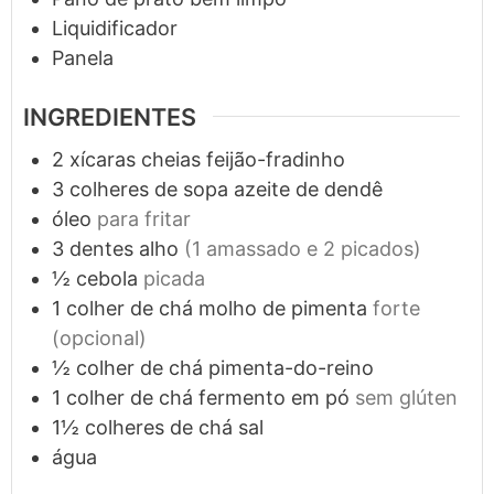
Liquidificador
Panela
INGREDIENTES
2
xícaras cheias
feijão-fradinho
3
colheres de sopa
azeite de dendê
óleo
para fritar
3
dentes
alho
(1 amassado e 2 picados)
½
cebola
picada
1
colher de chá
molho de pimenta
forte
(opcional)
½
colher de chá
pimenta-do-reino
1
colher de chá
fermento em pó
sem glúten
1½
colheres de chá
sal
água