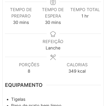
TEMPO DE
TEMPO DE
TEMPO TOTAL
hour
PREPARO
ESPERA
1
hr
minutes
minutes
30
mins
30
mins
REFEIÇÃO
Lanche
PORÇÕES
CALORIAS
8
349
kcal
EQUIPAMENTO
Tigelas
Pano de prato bem limpo