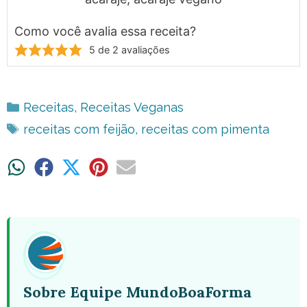
Como você avalia essa receita?
5
de
2
avaliações
Categorias
Receitas
,
Receitas Veganas
Tags
receitas com feijão
,
receitas com pimenta
Share
Share
Share
Share
Share
on
on
on
on
on
WhatsApp
Facebook
X
Pinterest
Email
(Twitter)
Sobre Equipe MundoBoaForma