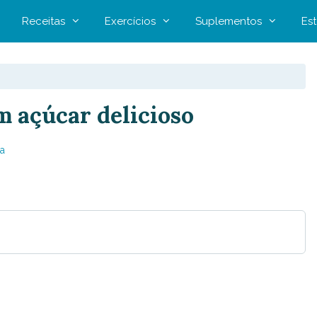
Receitas
Exercícios
Suplementos
Est
em açúcar delicioso
a