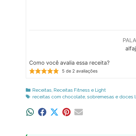
PAL
alfaj
Como você avalia essa receita?
5
de
2
avaliações
Categorias
Receitas
,
Receitas Fitness e Light
Tags
receitas com chocolate
,
sobremesas e doces li
Share
Share
Share
Share
Share
on
on
on
on
on
WhatsApp
Facebook
X
Pinterest
Email