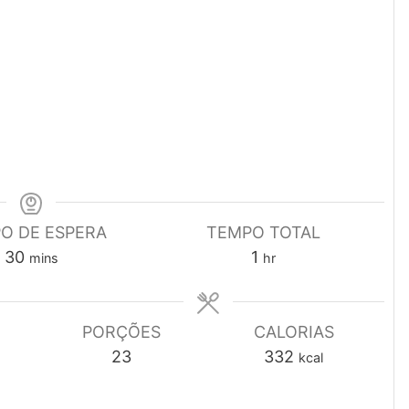
O DE ESPERA
TEMPO TOTAL
minutes
hour
30
1
mins
hr
PORÇÕES
CALORIAS
23
332
kcal