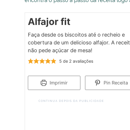
encontra o passo a passo da receita logo 
Alfajor fit
Faça desde os biscoitos até o recheio e
cobertura de um delicioso alfajor. A recei
não pede açúcar de mesa!
5
de
2
avaliações
Imprimir
Pin Receita
CONTINUA DEPOIS DA PUBLICIDADE