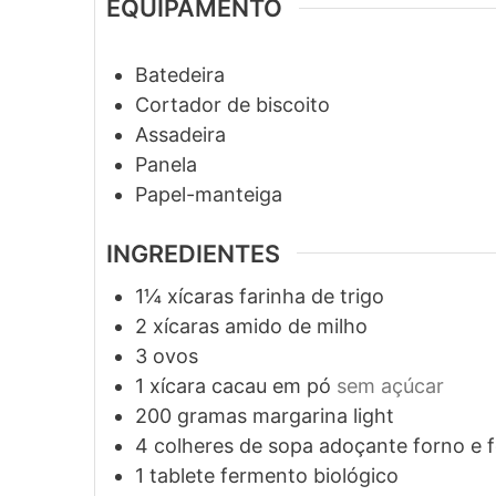
EQUIPAMENTO
Batedeira
Cortador de biscoito
Assadeira
Panela
Papel-manteiga
INGREDIENTES
1¼
xícaras
farinha de trigo
2
xícaras
amido de milho
3
ovos
1
xícara
cacau em pó
sem açúcar
200
gramas
margarina light
4
colheres de sopa
adoçante forno e 
1
tablete
fermento biológico