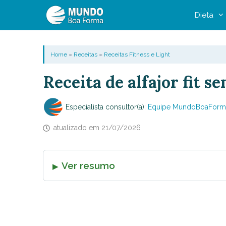
Pular
Dieta
para
o
conteúdo
Home
»
Receitas
»
Receitas Fitness e Light
Receita de alfajor fit s
Especialista consultor(a):
Equipe MundoBoaForm
atualizado em
21/07/2026
Ver resumo