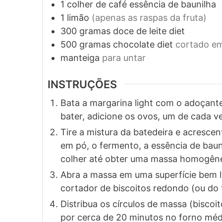
1
colher de café
essência de baunilha
1
limão
(apenas as raspas da fruta)
300
gramas
doce de leite diet
500
gramas
chocolate diet
cortado e
manteiga
para untar
INSTRUÇÕES
Bata a margarina light com o adoçante
bater, adicione os ovos, um de cada v
Tire a mistura da batedeira e acrescen
em pó, o fermento, a essência de baun
colher até obter uma massa homogên
Abra a massa em uma superfície bem 
cortador de biscoitos redondo (ou do 
Distribua os círculos de massa (biscoi
por cerca de 20 minutos no forno médi