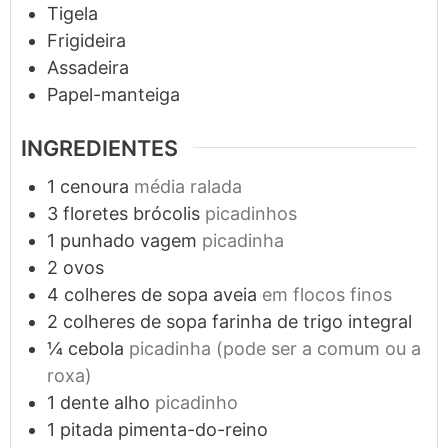
Tigela
Frigideira
Assadeira
Papel-manteiga
INGREDIENTES
1
cenoura
média ralada
3
floretes
brócolis
picadinhos
1
punhado
vagem
picadinha
2
ovos
4
colheres de sopa
aveia
em flocos finos
2
colheres de sopa
farinha de trigo integral
¼
cebola
picadinha (pode ser a comum ou a
roxa)
1
dente
alho
picadinho
1
pitada
pimenta-do-reino