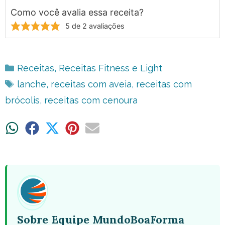
Como você avalia essa receita?
5
de
2
avaliações
Categorias
Receitas
,
Receitas Fitness e Light
Tags
lanche
,
receitas com aveia
,
receitas com
brócolis
,
receitas com cenoura
Share
Share
Share
Share
Share
on
on
on
on
on
WhatsApp
Facebook
X
Pinterest
Email
(Twitter)
Sobre Equipe MundoBoaForma