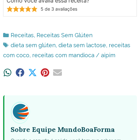
Como você avalia essa receita?
5
de
3
avaliações
Categorias
Receitas
,
Receitas Sem Glúten
Tags
dieta sem glúten
,
dieta sem lactose
,
receitas
com coco
,
receitas com mandioca / aipim
Share
Share
Share
Share
Share
on
on
on
on
on
WhatsApp
Facebook
X
Pinterest
Email
(Twitter)
Sobre Equipe MundoBoaForma