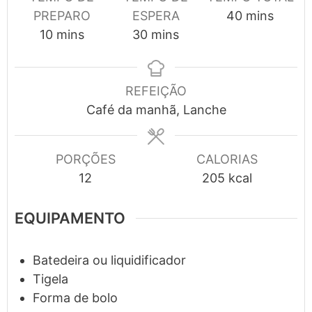
minutes
PREPARO
ESPERA
40
mins
minutes
minutes
10
mins
30
mins
REFEIÇÃO
Café da manhã, Lanche
PORÇÕES
CALORIAS
12
205
kcal
EQUIPAMENTO
Batedeira ou liquidificador
Tigela
Forma de bolo