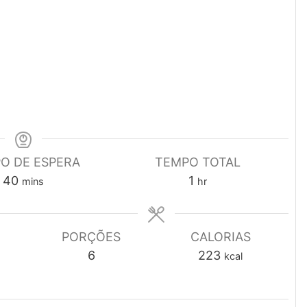
O DE ESPERA
TEMPO TOTAL
minutes
hour
40
1
mins
hr
PORÇÕES
CALORIAS
6
223
kcal