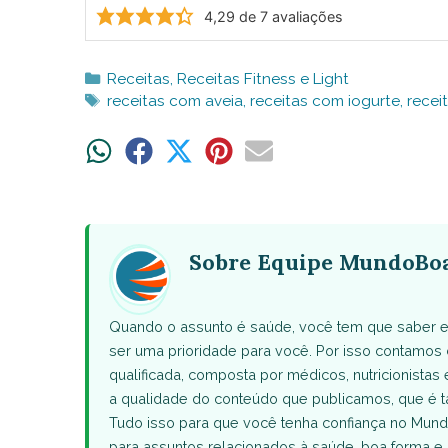
4,29
de
7
avaliações
Categorias
Receitas
,
Receitas Fitness e Light
Tags
receitas com aveia
,
receitas com iogurte
,
recei
Share
Share
Share
Share
Share
on
on
on
on
on
WhatsApp
Facebook
X
Pinterest
Email
(Twitter)
Sobre Equipe MundoBo
Quando o assunto é saúde, você tem que saber e
ser uma prioridade para você. Por isso contamo
qualificada, composta por médicos, nutricionistas 
a qualidade do conteúdo que publicamos, que 
Tudo isso para que você tenha confiança no Mund
para assuntos relacionados à saúde, boa forma e 