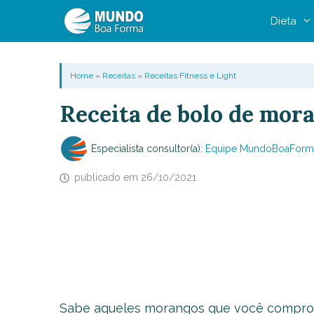
Pular
Dieta
para
o
conteúdo
Home
»
Receitas
»
Receitas Fitness e Light
Receita de bolo de mora
Especialista consultor(a):
Equipe MundoBoaForm
publicado em
26/10/2021
Sabe aqueles morangos que você comprou