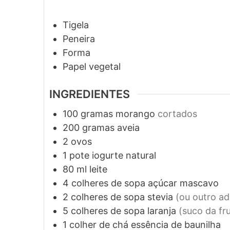
Tigela
Peneira
Forma
Papel vegetal
INGREDIENTES
100
gramas
morango
cortados
200
gramas
aveia
2
ovos
1
pote
iogurte natural
80
ml
leite
4
colheres de sopa
açúcar mascavo
2
colheres de sopa
stevia
(ou outro a
5
colheres de sopa
laranja
(suco da fr
1
colher de chá
essência de baunilha