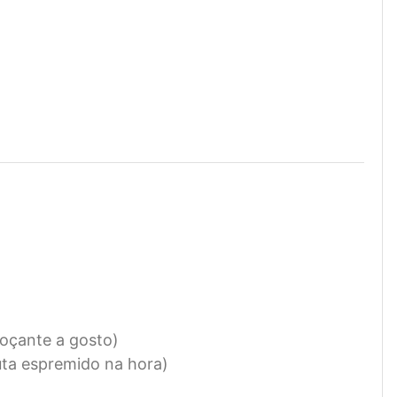
doçante a gosto)
uta espremido na hora)