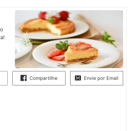
 o
a!
Compartilhe
Envie por Email