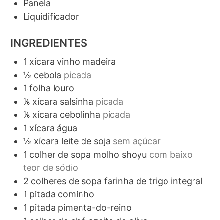
Panela
Liquidificador
INGREDIENTES
1
xícara
vinho madeira
½
cebola
picada
1
folha
louro
⅙
xícara
salsinha
picada
⅙
xícara
cebolinha
picada
1
xícara
água
½
xícara
leite de soja
sem açúcar
1
colher de sopa
molho shoyu
com baixo
teor de sódio
2
colheres de sopa
farinha de trigo integral
1
pitada
cominho
1
pitada
pimenta-do-reino