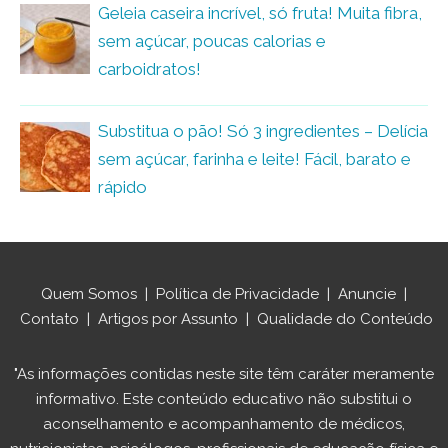
Geleia caseira incrível, só fruta! Muita fibra,
sem açúcar, poucas calorias e
carboidratos!
Substitua o pão! Só 3 ingredientes – Delícia
sem açúcar, farinha e leite! Fácil, barato e
rápido
Quem Somos
|
Política de Privacidade
|
Anuncie
|
Contato
|
Artigos por Assunto
|
Qualidade do Conteúdo
"As informações contidas neste site têm caráter meramente
informativo. Este conteúdo educativo não substitui o
aconselhamento e acompanhamento de médicos,