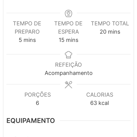
TEMPO DE
TEMPO DE
TEMPO TOTAL
minutes
PREPARO
ESPERA
20
mins
minutes
minutes
5
mins
15
mins
REFEIÇÃO
Acompanhamento
PORÇÕES
CALORIAS
6
63
kcal
EQUIPAMENTO