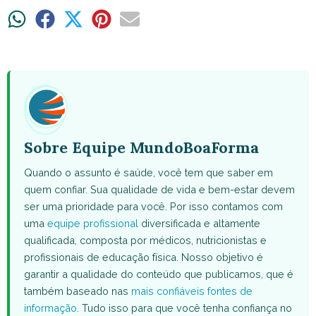
Share
Share
Share
Share
Share
on
on
on
on
on
WhatsApp
Facebook
X
Pinterest
Email
(Twitter)
Sobre Equipe MundoBoaForma
Quando o assunto é saúde, você tem que saber em
quem confiar. Sua qualidade de vida e bem-estar devem
ser uma prioridade para você. Por isso contamos com
uma
equipe profissional
diversificada e altamente
qualificada, composta por médicos, nutricionistas e
profissionais de educação física. Nosso objetivo é
garantir a qualidade do conteúdo que publicamos, que é
também baseado nas
mais confiáveis fontes de
informação
. Tudo isso para que você tenha confiança no