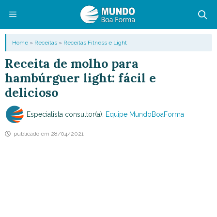
Pular
para
o
Menu
Home
»
Receitas
»
Receitas Fitness e Light
conteúdo
Receita de molho para
hambúrguer light: fácil e
delicioso
Especialista consultor(a):
Equipe MundoBoaForma
publicado em
28/04/2021