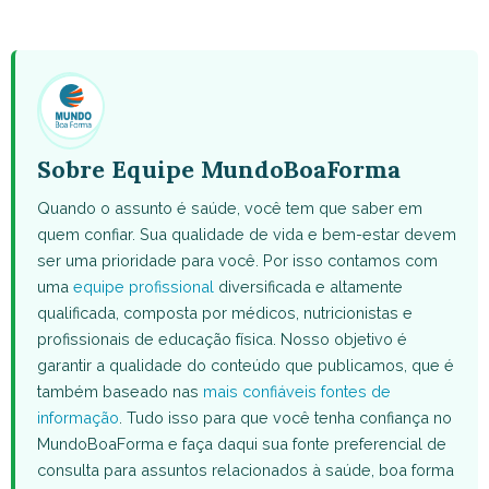
on
on
on
on
on
WhatsApp
Facebook
X
Pinterest
Email
(Twitter)
Sobre Equipe MundoBoaForma
Quando o assunto é saúde, você tem que saber em
quem confiar. Sua qualidade de vida e bem-estar devem
ser uma prioridade para você. Por isso contamos com
uma
equipe profissional
diversificada e altamente
qualificada, composta por médicos, nutricionistas e
profissionais de educação física. Nosso objetivo é
garantir a qualidade do conteúdo que publicamos, que é
também baseado nas
mais confiáveis fontes de
informação
. Tudo isso para que você tenha confiança no
MundoBoaForma e faça daqui sua fonte preferencial de
consulta para assuntos relacionados à saúde, boa forma