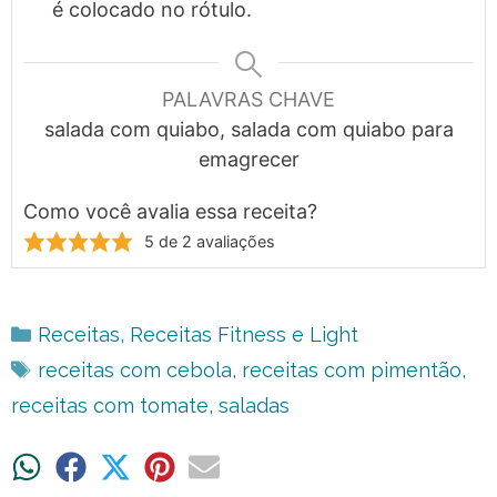
é colocado no rótulo.
PALAVRAS CHAVE
salada com quiabo, salada com quiabo para
emagrecer
Como você avalia essa receita?
5
de
2
avaliações
Categorias
Receitas
,
Receitas Fitness e Light
Tags
receitas com cebola
,
receitas com pimentão
,
receitas com tomate
,
saladas
Share
Share
Share
Share
Share