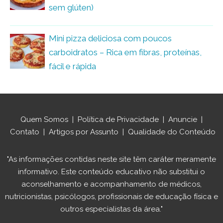
sem glúten)
Mini pizza deliciosa com poucos
carboidratos – Rica em fibras, proteínas,
fácil e rápida
Quem Somos
|
Política de Privacidade
|
Anuncie
|
Contato
|
Artigos por Assunto
|
Qualidade do Conteúdo
"As informações contidas neste site têm caráter meramente
informativo. Este conteúdo educativo não substitui o
aconselhamento e acompanhamento de médicos,
nutricionistas, psicólogos, profissionais de educação física e
outros especialistas da área."