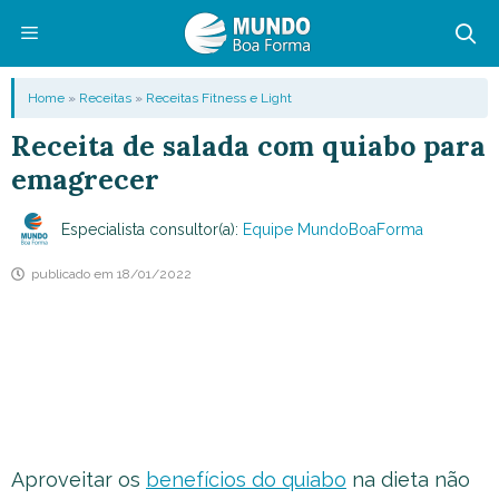
Pular
para
o
Menu
Home
»
Receitas
»
Receitas Fitness e Light
conteúdo
Receita de salada com quiabo para
emagrecer
Especialista consultor(a):
Equipe MundoBoaForma
publicado em
18/01/2022
Aproveitar os
benefícios do quiabo
na dieta não