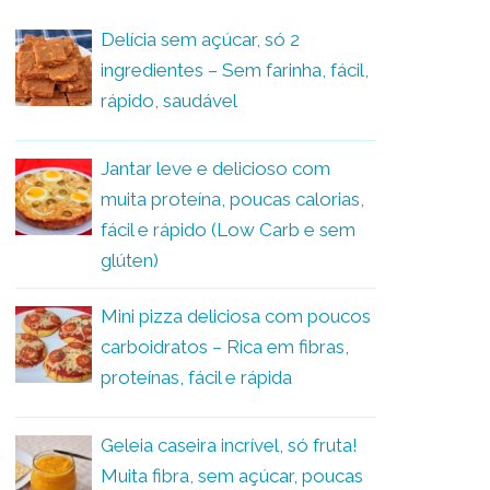
Delícia sem açúcar, só 2
ingredientes – Sem farinha, fácil,
rápido, saudável
Jantar leve e delicioso com
muita proteína, poucas calorias,
fácil e rápido (Low Carb e sem
glúten)
Mini pizza deliciosa com poucos
carboidratos – Rica em fibras,
proteínas, fácil e rápida
Geleia caseira incrível, só fruta!
Muita fibra, sem açúcar, poucas