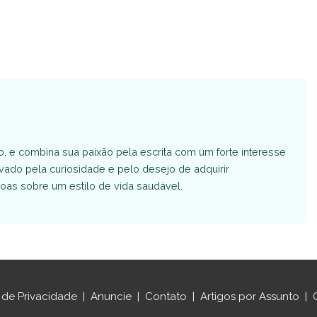
o, e combina sua paixão pela escrita com um forte interesse
vado pela curiosidade e pelo desejo de adquirir
soas sobre um estilo de vida saudável.
a de Privacidade
|
Anuncie
|
Contato
|
Artigos por Assunto
|