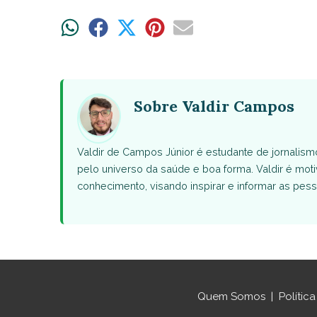
Share
Share
Share
Share
Share
on
on
on
on
on
WhatsApp
Facebook
X
Pinterest
Email
(Twitter)
Sobre Valdir Campos
Valdir de Campos Júnior é estudante de jornalism
pelo universo da saúde e boa forma. Valdir é moti
conhecimento, visando inspirar e informar as pes
Quem Somos
|
Polític