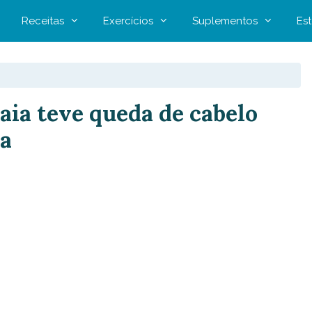
Receitas
Exercícios
Suplementos
Est
aia teve queda de cabelo
a