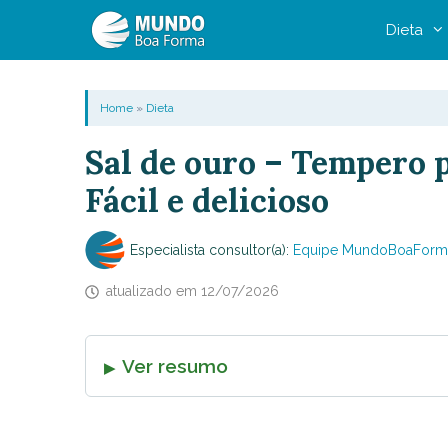
Pular
Dieta
para
o
conteúdo
Home
»
Dieta
Sal de ouro – Tempero 
Fácil e delicioso
Especialista consultor(a):
Equipe MundoBoaForm
atualizado em
12/07/2026
Ver resumo