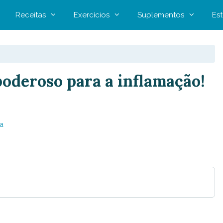
Receitas
Exercícios
Suplementos
Est
poderoso para a inflamação!
a