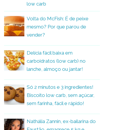
low carb
Volta do McFish: É de peixe
mesmo? Por que parou de
vender?
Delícia fácil baixa em
carboidratos (low carb) no
lanche, almoço ou jantar!
Só 2 minutos e 3 ingredientes!
Biscoito low carb, sem açúcar,
sem farinha, fácil e rápido!
Nathália Zannin, ex-bailarina do
Faustão, emagrece 5 kg e