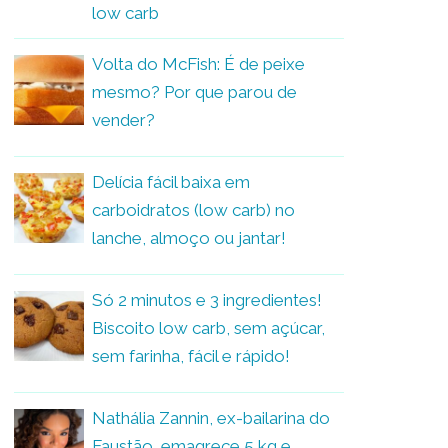
low carb
Volta do McFish: É de peixe
mesmo? Por que parou de
vender?
Delícia fácil baixa em
carboidratos (low carb) no
lanche, almoço ou jantar!
Só 2 minutos e 3 ingredientes!
Biscoito low carb, sem açúcar,
sem farinha, fácil e rápido!
Nathália Zannin, ex-bailarina do
Faustão, emagrece 5 kg e