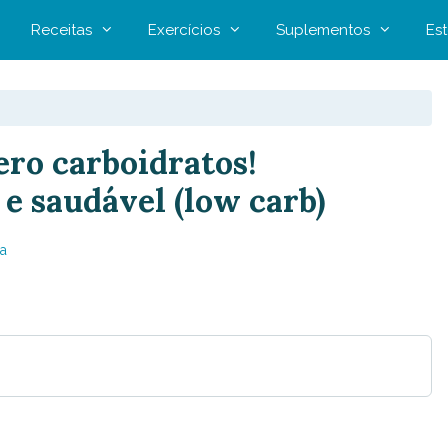
Receitas
Exercícios
Suplementos
Est
ero carboidratos!
 e saudável (low carb)
a