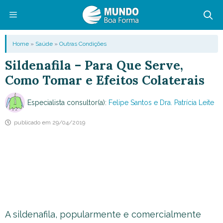
Pular
para
o
Menu
Home
»
Saúde
»
Outras Condições
conteúdo
Sildenafila – Para Que Serve,
Como Tomar e Efeitos Colaterais
Especialista consultor(a):
Felipe Santos e Dra. Patrícia Leite
publicado em
29/04/2019
A sildenafila, popularmente e comercialmente