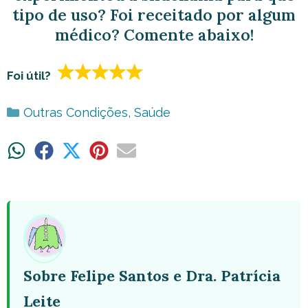
tipo de uso? Foi receitado por algum
médico? Comente abaixo!
Foi útil?
Categorias
Outras Condições
,
Saúde
Share
Share
Share
Share
Share
on
on
on
on
on
WhatsApp
Facebook
X
Pinterest
Email
(Twitter)
Sobre Felipe Santos e Dra. Patrícia
Leite