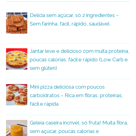
Delícia sem açúcar, só 2 ingredientes –
Sem farinha, fácil, rápido, saudável
Jantar leve e delicioso com muita proteína,
poucas calorias, fácil e rápido (Low Carb e
sem glúten)
Mini pizza deliciosa com poucos
carboidratos – Rica em fibras, proteínas,
fácil e rápida
Geleia caseira incrível, só fruta! Muita fibra,
sem açúcar, poucas calorias e