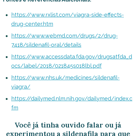
https://www.rxlist.com/viagra-side-effects-
drug-center.htm
https://www.webmd.com/drugs/2/drug-
7418/sildenafil-oral/details
https://www.accessdata.fda.gov/drugsatfda_d
ocs/label/2018/021845s018lbl.pdf
https://www.nhs.uk/medicines/sildenafil-
viagra/
https://dailymed.nlm.nih.gov/dailymed/index.c
fm
Você já tinha ouvido falar ou já
experimentou a sildenafila para que