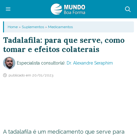
Pular
para
o
Menu
Home
»
Suplementos
»
Medicamentos
conteúdo
Tadalafila: para que serve, como
tomar e efeitos colaterais
Especialista consultor(a):
Dr. Alexandre Seraphim
publicado em
20/01/2023
A tadalafila é um medicamento que serve para