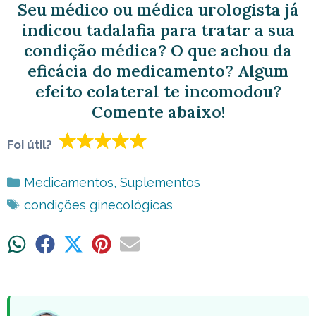
Seu médico ou médica urologista já
indicou tadalafia para tratar a sua
condição médica? O que achou da
eficácia do medicamento? Algum
efeito colateral te incomodou?
Comente abaixo!
Foi útil?
Categorias
Medicamentos
,
Suplementos
Tags
condições ginecológicas
Share
Share
Share
Share
Share
on
on
on
on
on
WhatsApp
Facebook
X
Pinterest
Email
(Twitter)