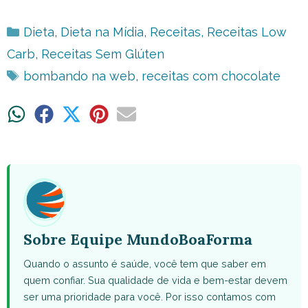
Categorias
Dieta
,
Dieta na Mídia
,
Receitas
,
Receitas Low
Carb
,
Receitas Sem Glúten
Tags
bombando na web
,
receitas com chocolate
Share
Share
Share
Share
Share
on
on
on
on
on
WhatsApp
Facebook
X
Pinterest
Email
(Twitter)
Sobre Equipe MundoBoaForma
Quando o assunto é saúde, você tem que saber em
quem confiar. Sua qualidade de vida e bem-estar devem
ser uma prioridade para você. Por isso contamos com