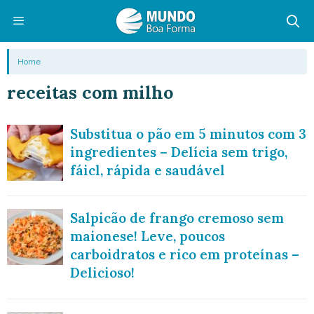
Pular
para
o
Menu
Home
conteúdo
receitas com milho
Substitua o pão em 5 minutos com 3
ingredientes – Delícia sem trigo,
fáicl, rápida e saudável
Salpicão de frango cremoso sem
maionese! Leve, poucos
carboidratos e rico em proteínas –
Delicioso!