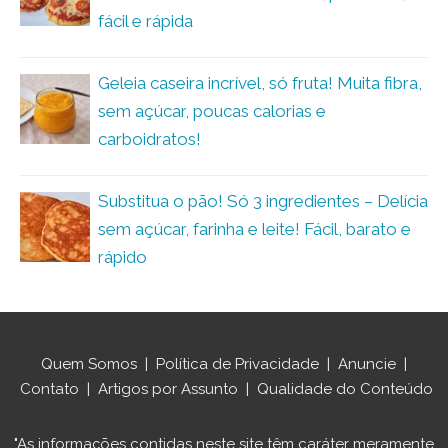
fácil e rápida
Geleia caseira incrível, só fruta! Muita fibra,
sem açúcar, poucas calorias e
carboidratos!
Substitua o pão! Só 3 ingredientes – Delícia
sem açúcar, farinha e leite! Fácil, barato e
rápido
Quem Somos
|
Política de Privacidade
|
Anuncie
|
Contato
|
Artigos por Assunto
|
Qualidade do Conteúdo
"As informações contidas neste site têm caráter meramente