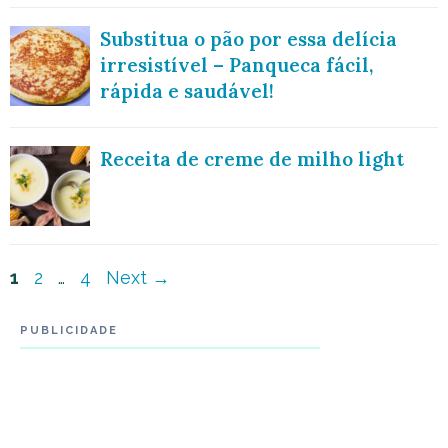
Substitua o pão por essa delícia
irresistível – Panqueca fácil,
rápida e saudável!
Receita de creme de milho light
Navegação
Page
Page
Page
1
2
…
4
Next
→
de
PUBLICIDADE
post