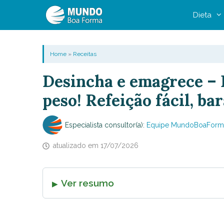
Pular
Dieta
para
o
conteúdo
Home
»
Receitas
Desincha e emagrece – 
peso! Refeição fácil, ba
Especialista consultor(a):
Equipe MundoBoaForm
atualizado em
17/07/2026
Ver resumo