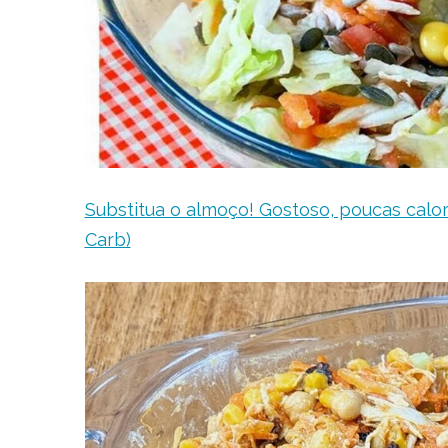
Substitua o almoço! Gostoso, poucas calori
Carb)