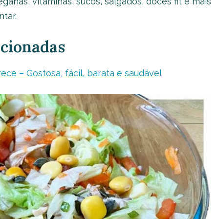
veganas, vitaminas, sucos, salgados, doces fit e mais
tar.
acionadas
ece – Gostosa, fácil, barata e saudável