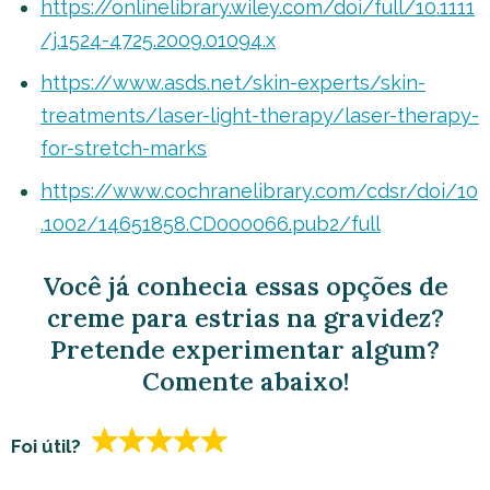
https://onlinelibrary.wiley.com/doi/full/10.1111
/j.1524-4725.2009.01094.x
https://www.asds.net/skin-experts/skin-
treatments/laser-light-therapy/laser-therapy-
for-stretch-marks
https://www.cochranelibrary.com/cdsr/doi/10
.1002/14651858.CD000066.pub2/full
Você já conhecia essas opções de
creme para estrias na gravidez?
Pretende experimentar algum?
Comente abaixo!
Foi útil?