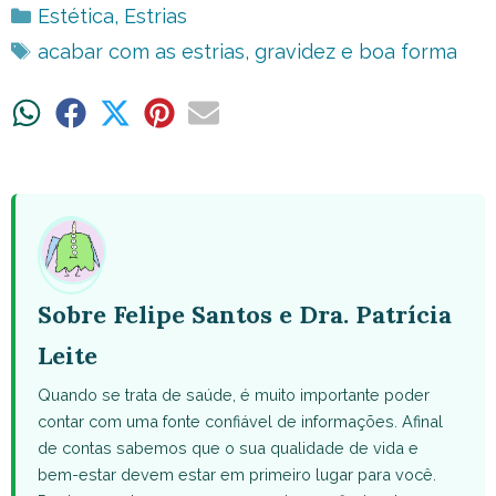
Categorias
Estética
,
Estrias
Tags
acabar com as estrias
,
gravidez e boa forma
Share
Share
Share
Share
Share
on
on
on
on
on
WhatsApp
Facebook
X
Pinterest
Email
(Twitter)
Sobre Felipe Santos e Dra. Patrícia
Leite
Quando se trata de saúde, é muito importante poder
contar com uma fonte confiável de informações. Afinal
de contas sabemos que o sua qualidade de vida e
bem-estar devem estar em primeiro lugar para você.