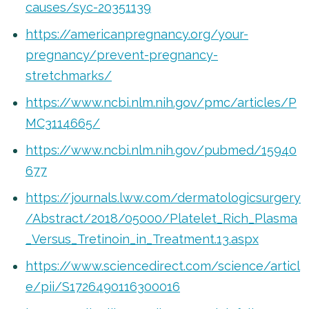
causes/syc-20351139
https://americanpregnancy.org/your-
pregnancy/prevent-pregnancy-
stretchmarks/
https://www.ncbi.nlm.nih.gov/pmc/articles/P
MC3114665/
https://www.ncbi.nlm.nih.gov/pubmed/15940
677
https://journals.lww.com/dermatologicsurgery
/Abstract/2018/05000/Platelet_Rich_Plasma
_Versus_Tretinoin_in_Treatment.13.aspx
https://www.sciencedirect.com/science/articl
e/pii/S1726490116300016