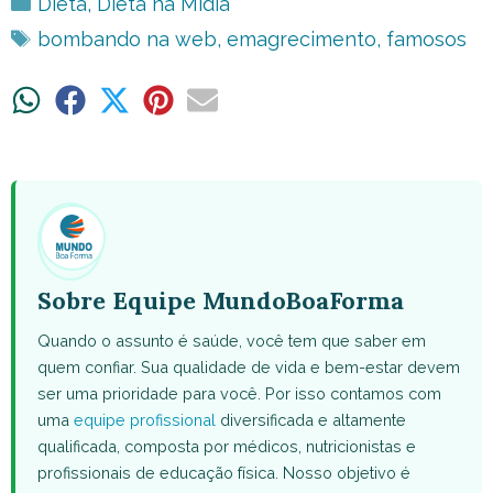
Categorias
Dieta
,
Dieta na Mídia
Tags
bombando na web
,
emagrecimento
,
famosos
Share
Share
Share
Share
Share
on
on
on
on
on
WhatsApp
Facebook
X
Pinterest
Email
(Twitter)
Sobre Equipe MundoBoaForma
Quando o assunto é saúde, você tem que saber em
quem confiar. Sua qualidade de vida e bem-estar devem
ser uma prioridade para você. Por isso contamos com
uma
equipe profissional
diversificada e altamente
qualificada, composta por médicos, nutricionistas e
profissionais de educação física. Nosso objetivo é