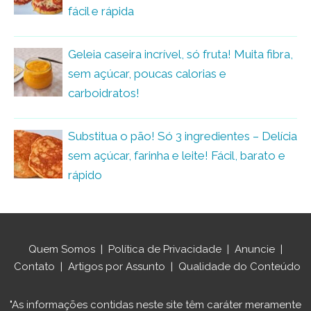
fácil e rápida
Geleia caseira incrível, só fruta! Muita fibra,
sem açúcar, poucas calorias e
carboidratos!
Substitua o pão! Só 3 ingredientes – Delícia
sem açúcar, farinha e leite! Fácil, barato e
rápido
Quem Somos
|
Política de Privacidade
|
Anuncie
|
Contato
|
Artigos por Assunto
|
Qualidade do Conteúdo
"As informações contidas neste site têm caráter meramente