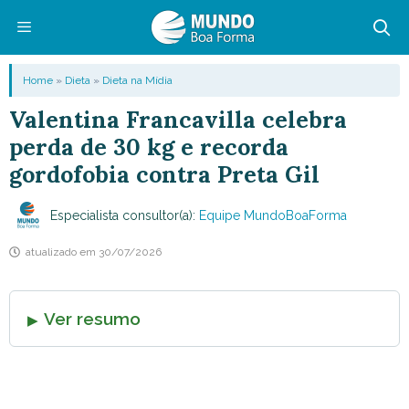
Pular
para
o
Menu
Home
»
Dieta
»
Dieta na Mídia
conteúdo
Valentina Francavilla celebra
perda de 30 kg e recorda
gordofobia contra Preta Gil
Especialista consultor(a):
Equipe MundoBoaForma
atualizado em
30/07/2026
Ver resumo