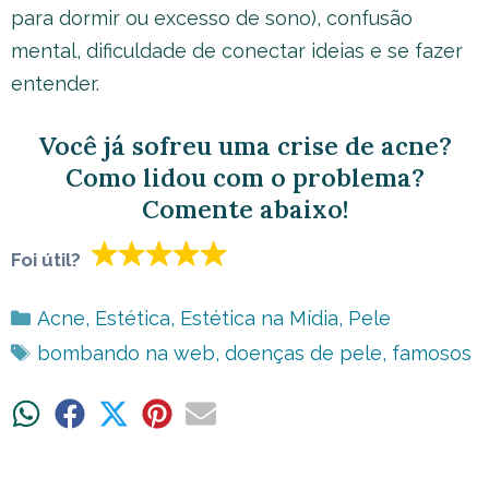
para dormir ou excesso de sono), confusão
mental, dificuldade de conectar ideias e se fazer
entender.
Você já sofreu uma crise de acne?
Como lidou com o problema?
Comente abaixo!
Foi útil?
Categorias
Acne
,
Estética
,
Estética na Mídia
,
Pele
Tags
bombando na web
,
doenças de pele
,
famosos
Share
Share
Share
Share
Share
on
on
on
on
on
WhatsApp
Facebook
X
Pinterest
Email