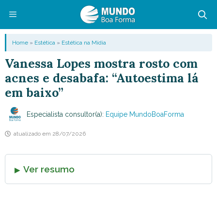
Pular
para
o
Menu
Home
»
Estética
»
Estética na Mídia
conteúdo
Vanessa Lopes mostra rosto com
acnes e desabafa: “Autoestima lá
em baixo”
Especialista consultor(a):
Equipe MundoBoaForma
atualizado em
28/07/2026
Ver resumo