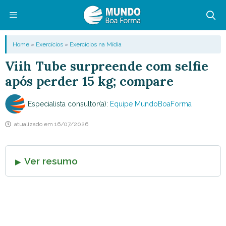
Pular
para
o
Menu
Home
»
Exercícios
»
Exercícios na Mídia
conteúdo
Viih Tube surpreende com selfie
após perder 15 kg; compare
Especialista consultor(a):
Equipe MundoBoaForma
atualizado em
16/07/2026
Ver resumo