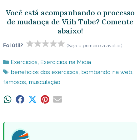
Você está acompanhando o processo
de mudança de Viih Tube? Comente
abaixo!
Foi útil?
(Seja o primeiro a avaliar)
Categorias
Exercícios
,
Exercícios na Mídia
Tags
benefícios dos exercícios
,
bombando na web
,
famosos
,
musculação
Share
Share
Share
Share
Share
on
on
on
on
on
WhatsApp
Facebook
X
Pinterest
Email
(Twitter)