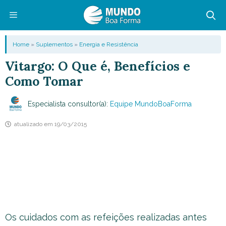
Pular
para
o
Menu
Home
»
Suplementos
»
Energia e Resistência
conteúdo
Vitargo: O Que é, Benefícios e
Como Tomar
Especialista consultor(a):
Equipe MundoBoaForma
atualizado em
19/03/2015
Os cuidados com as refeições realizadas antes