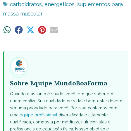
Tags
carboidratos
,
energéticos
,
suplementos para
massa muscular
Share
Share
Share
Share
Share
on
on
on
on
on
WhatsApp
Facebook
X
Pinterest
Email
(Twitter)
Sobre Equipe MundoBoaForma
Quando o assunto é saúde, você tem que saber em
quem confiar. Sua qualidade de vida e bem-estar devem
ser uma prioridade para você. Por isso contamos com
uma
equipe profissional
diversificada e altamente
qualificada, composta por médicos, nutricionistas e
profissionais de educação física. Nosso objetivo é