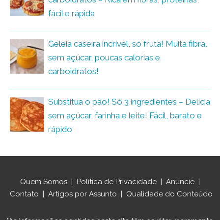
fácil e rápida
Geleia caseira incrível, só fruta! Muita fibra,
sem açúcar, poucas calorias e
carboidratos!
Substitua o pão! Só 3 ingredientes – Delícia
sem açúcar, farinha e leite! Fácil, barato e
rápido
Quem Somos
|
Política de Privacidade
|
Anuncie
|
Contato
|
Artigos por Assunto
|
Qualidade do Conteúdo