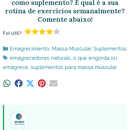
como suplemento? E qual é a sua
rotina de exercícios semanalmente?
Comente abaixo!
Foi útil?
Categorias
Emagrecimento
,
Massa Muscular
,
Suplementos
Tags
emagrecedores naturais
,
o que engorda ou
emagrece
,
suplementos para massa muscular
Share
Share
Share
Share
Share
on
on
on
on
on
WhatsApp
Facebook
X
Pinterest
Email
(Twitter)