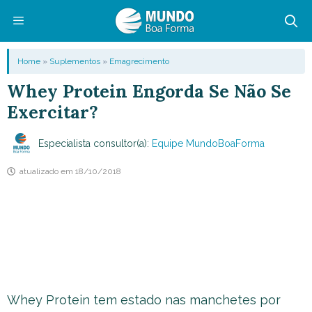
Pular
para
o
Menu
Home
»
Suplementos
»
Emagrecimento
conteúdo
Whey Protein Engorda Se Não Se
Exercitar?
Especialista consultor(a):
Equipe MundoBoaForma
atualizado em
18/10/2018
Whey Protein tem estado nas manchetes por