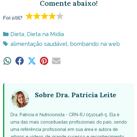
Comente abaixo!
Foi útil?
Categorias
Dieta
,
Dieta na Mídia
Tags
alimentação saudável
,
bombando na web
Share
Share
Share
Share
Share
on
on
on
on
on
WhatsApp
Facebook
X
Pinterest
Email
(Twitter)
Sobre Dra. Patricia Leite
Dra. Patricia é Nutricionista - CRN-RJ 0510146-5. Ela é
uma das mais conceituadas profissionais do país, sendo
uma referência profissional em sua área e autora de
artigos e vídeos de grande sucesso e reconhecimento.