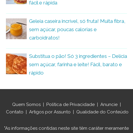
fácil e rápida
Geleia caseira incrível, só fruta! Muita fibra,
sem açúcar, poucas calorias e
carboidratos!
Substitua o pão! Só 3 ingredientes – Delícia
sem açúcar, farinha e leite! Fácil, barato e
rápido
Quem Somos
|
Política de Privacidade
|
Anuncie
|
Contato
|
Artigos por Assunto
|
Qualidade do Conteúdo
"As informações contidas neste site têm caráter meramente