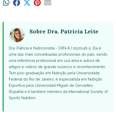
Share
Share
Share
Share
Share
on
on
on
on
on
WhatsApp
Facebook
X
Pinterest
Email
(Twitter)
Sobre Dra. Patricia Leite
Dra. Patricia é Nutricionista - CRN-RJ 0510146-5. Ela é
uma das mais conceituadas profissionais do país, sendo
uma referência profissional em sua área e autora de
artigos e vídeos de grande sucesso e reconhecimento.
Tem pós-graduação em Nutrição pela Universidade
Federal do Rio de Janeiro, é especialista em Nutrição
Esportiva pela Universidad Miguel de Cervantes
(España) e é também membro da International Society of
Sports Nutrition.