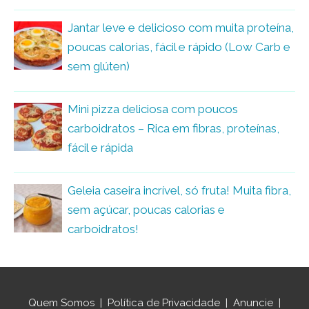
Jantar leve e delicioso com muita proteína,
poucas calorias, fácil e rápido (Low Carb e
sem glúten)
Mini pizza deliciosa com poucos
carboidratos – Rica em fibras, proteínas,
fácil e rápida
Geleia caseira incrível, só fruta! Muita fibra,
sem açúcar, poucas calorias e
carboidratos!
Quem Somos
|
Política de Privacidade
|
Anuncie
|