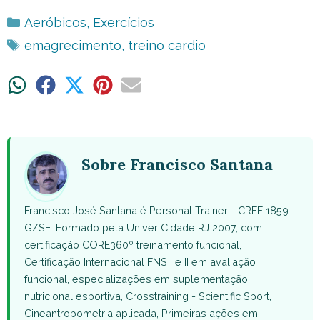
Categorias
Aeróbicos
,
Exercícios
Tags
emagrecimento
,
treino cardio
Share
Share
Share
Share
Share
on
on
on
on
on
WhatsApp
Facebook
X
Pinterest
Email
(Twitter)
Sobre Francisco Santana
Francisco José Santana é Personal Trainer - CREF 1859
G/SE. Formado pela Univer Cidade RJ 2007, com
certificação CORE360º treinamento funcional,
Certificação Internacional FNS I e II em avaliação
funcional, especializações em suplementação
nutricional esportiva, Crosstraining - Scientific Sport,
Cineantropometria aplicada, Primeiras ações em