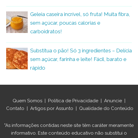
Geleia caseira incrível, só fruta! Muita fibra,
sem açúcar, poucas calorias e
carboidratos!
Substitua o pão! Só 3 ingredientes – Delícia
sem açúcar, farinha e leite! Fácil, barato e
rápido
Quem Somos
|
Política de Privacidade
|
Anuncie
|
Contato
|
Artigos por Assunto
|
Qualidade do Conteúdo
"As informações contidas neste site têm caráter meramente
informativo. Este conteúdo educativo não substitui o