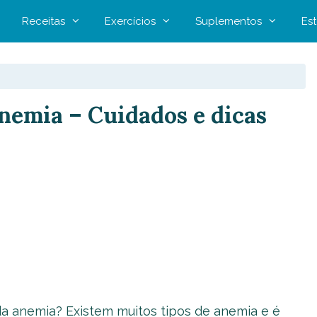
Receitas
Exercícios
Suplementos
Est
anemia – Cuidados e dicas
da anemia? Existem muitos tipos de anemia e é