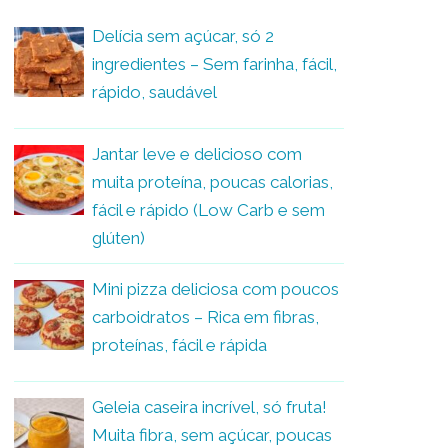
Delícia sem açúcar, só 2
ingredientes – Sem farinha, fácil,
rápido, saudável
Jantar leve e delicioso com
muita proteína, poucas calorias,
fácil e rápido (Low Carb e sem
glúten)
Mini pizza deliciosa com poucos
carboidratos – Rica em fibras,
proteínas, fácil e rápida
Geleia caseira incrível, só fruta!
Muita fibra, sem açúcar, poucas