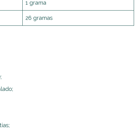
1 grama
26 gramas
;
lado;
ias;