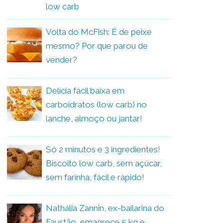
low carb
Volta do McFish: É de peixe
mesmo? Por que parou de
vender?
Delícia fácil baixa em
carboidratos (low carb) no
lanche, almoço ou jantar!
Só 2 minutos e 3 ingredientes!
Biscoito low carb, sem açúcar,
sem farinha, fácil e rápido!
Nathália Zannin, ex-bailarina do
Faustão, emagrece 5 kg e