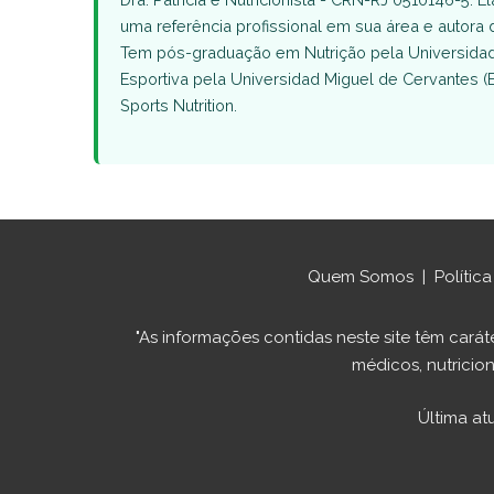
uma referência profissional em sua área e autora
Tem pós-graduação em Nutrição pela Universidade
Esportiva pela Universidad Miguel de Cervantes (
Sports Nutrition.
Quem Somos
|
Polític
"As informações contidas neste site têm ca
médicos, nutricion
Última at