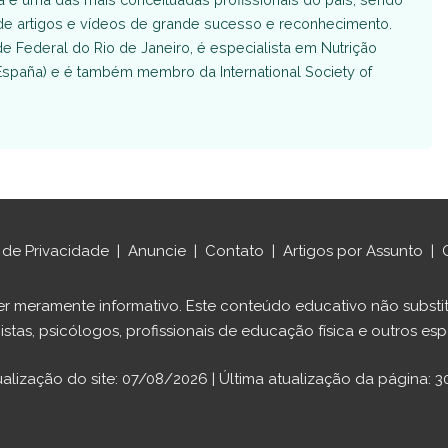
 de artigos e vídeos de grande sucesso e reconhecimento.
 Federal do Rio de Janeiro, é especialista em Nutrição
España) e é também membro da International Society of
a de Privacidade
|
Anuncie
|
Contato
|
Artigos por Assunto
|
ráter meramente informativo. Este conteúdo educativo não sub
istas, psicólogos, profissionais de educação física e outros espe
ualização do site: 07/08/2026 | Última atualização da página: 