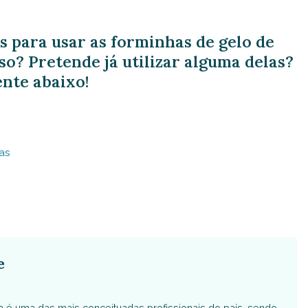
s para usar as forminhas de gelo de
o? Pretende já utilizar alguma delas?
nte abaixo!
as
e
Ela é uma das mais conceituadas profissionais do país, sendo