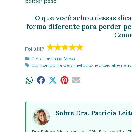
perder peso.
O que você achou dessas dica
forma diferente para perder pes
Come
Foi útil?
Categorias
Dieta
,
Dieta na Mídia
Tags
bombando na web
,
métodos e dicas alternativ
Share
Share
Share
Share
Share
on
on
on
on
on
WhatsApp
Facebook
X
Pinterest
Email
(Twitter)
Sobre Dra. Patricia Leit
Dra. Patricia é Nutricionista - CRN-RJ 0510146-5. 