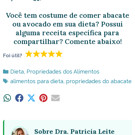
Você tem costume de comer abacate
ou avocado em sua dieta? Possui
alguma receita específica para
compartilhar? Comente abaixo!
Foi útil?
Categorias
Dieta
,
Propriedades dos Alimentos
Tags
alimentos para dieta
,
propriedades do abacate
Share
Share
Share
Share
Share
on
on
on
on
on
WhatsApp
Facebook
X
Pinterest
Email
(Twitter)
Sobre Dra. Patricia Leite