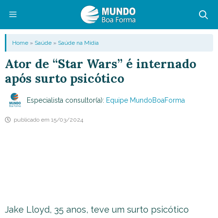
Pular
para
o
Menu
Home
»
Saúde
»
Saúde na Mídia
conteúdo
Ator de “Star Wars” é internado
após surto psicótico
Especialista consultor(a):
Equipe MundoBoaForma
publicado em
15/03/2024
Jake Lloyd, 35 anos, teve um surto psicótico