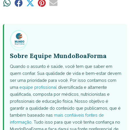
Share
Share
Share
Share
Share
on
on
on
on
on
WhatsApp
Facebook
X
Pinterest
Email
(Twitter)
Sobre Equipe MundoBoaForma
Quando o assunto é saúde, você tem que saber em
quem confiar. Sua qualidade de vida e bem-estar devem
ser uma prioridade para você. Por isso contamos com
uma
equipe profissional
diversificada e altamente
qualificada, composta por médicos, nutricionistas e
profissionais de educação física. Nosso objetivo é
garantir a qualidade do conteúdo que publicamos, que é
também baseado nas
mais confiáveis fontes de
informação
. Tudo isso para que você tenha confiança no
MundoBoaForma e faça daqui sua fonte preferencial de