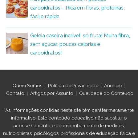
carboidratos – Rica em fibras, proteínas,
fácil e rápida
Geleia caseira incrível, só fruta! Muita fibra,
sem açúcar, poucas calorias e
carboidratos!
Quem Somos
|
Política de Privacidade
|
Anuncie
|
Contato
|
Artigos por Assunto
|
Qualidade do Conteúdo
"As informações contidas neste site têm caráter meramente
informativo. Este conteúdo educativo não substitui o
aconselhamento e acompanhamento de médicos,
nutricionistas, psicólogos, profissionais de educação física e