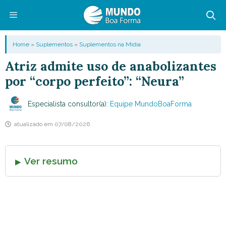
Pular
para
o
Menu
Home
»
Suplementos
»
Suplementos na Mídia
conteúdo
Atriz admite uso de anabolizantes
por “corpo perfeito”: “Neura”
Especialista consultor(a):
Equipe MundoBoaForma
atualizado em
07/08/2026
Ver resumo