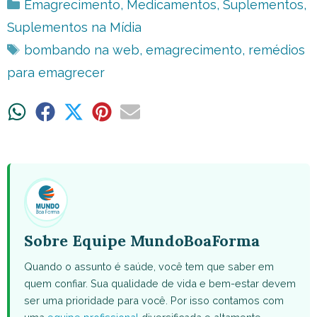
Categorias
Emagrecimento
,
Medicamentos
,
Suplementos
,
Suplementos na Mídia
Tags
bombando na web
,
emagrecimento
,
remédios
para emagrecer
Share
Share
Share
Share
Share
on
on
on
on
on
WhatsApp
Facebook
X
Pinterest
Email
(Twitter)
Sobre Equipe MundoBoaForma
Quando o assunto é saúde, você tem que saber em
quem confiar. Sua qualidade de vida e bem-estar devem
ser uma prioridade para você. Por isso contamos com