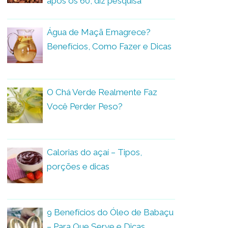
após os 60, diz pesquisa
Água de Maçã Emagrece?
Benefícios, Como Fazer e Dicas
O Chá Verde Realmente Faz
Você Perder Peso?
Calorias do açaí – Tipos,
porções e dicas
9 Benefícios do Óleo de Babaçu
– Para Que Serve e Dicas