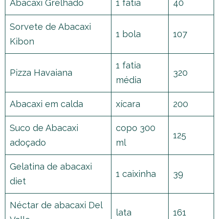
Abacaxi Grelhado
1 fatia
40
Sorvete de Abacaxi
1 bola
107
Kibon
1 fatia
Pizza Havaiana
320
média
Abacaxi em calda
xícara
200
Suco de Abacaxi
copo 300
125
adoçado
ml
Gelatina de abacaxi
1 caixinha
39
diet
Néctar de abacaxi Del
lata
161