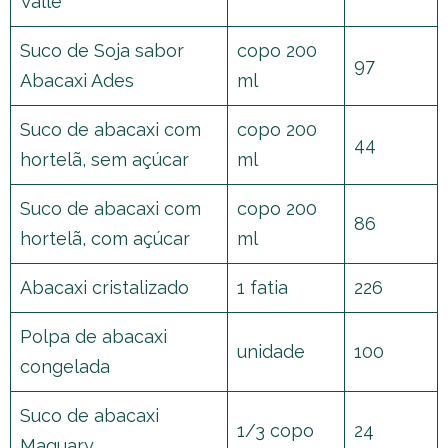
Valle
Suco de Soja sabor
copo 200
97
Abacaxi Ades
ml
Suco de abacaxi com
copo 200
44
hortelã, sem açúcar
ml
Suco de abacaxi com
copo 200
86
hortelã, com açúcar
ml
Abacaxi cristalizado
1 fatia
226
Polpa de abacaxi
unidade
100
congelada
Suco de abacaxi
1/3 copo
24
Maguary