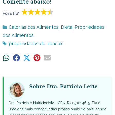
Comente abaixo!
Foi útil?
Categorias
Calorias dos Alimentos
,
Dieta
,
Propriedades
dos Alimentos
Tags
propriedades do abacaxi
Share
Share
Share
Share
Share
on
on
on
on
on
WhatsApp
Facebook
X
Pinterest
Email
(Twitter)
Sobre Dra. Patricia Leite
Dra. Patricia é Nutricionista - CRN-RJ 0510146-5. Ela é
uma das mais conceituadas profissionais do país, sendo