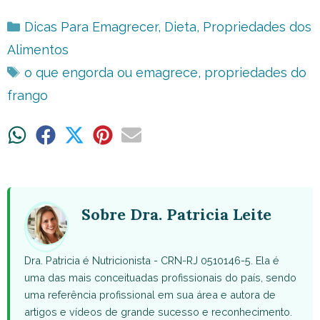
Categorias
Dicas Para Emagrecer
,
Dieta
,
Propriedades dos
Alimentos
Tags
o que engorda ou emagrece
,
propriedades do
frango
Share
Share
Share
Share
Share
on
on
on
on
on
WhatsApp
Facebook
X
Pinterest
Email
(Twitter)
Sobre Dra. Patricia Leite
Dra. Patricia é Nutricionista - CRN-RJ 0510146-5. Ela é
uma das mais conceituadas profissionais do país, sendo
uma referência profissional em sua área e autora de
artigos e vídeos de grande sucesso e reconhecimento.