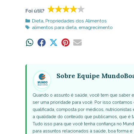
Foi útil?
Categorias
Dieta
,
Propriedades dos Alimentos
Tags
alimentos para dieta
,
emagrecimento
Share
Share
Share
Share
Share
on
on
on
on
on
WhatsApp
Facebook
X
Pinterest
Email
(Twitter)
Sobre Equipe MundoBo
Quando o assunto é saúde, você tem que saber e
ser uma prioridade para você. Por isso contamo
qualificada, composta por médicos, nutricionistas 
a qualidade do conteúdo que publicamos, que 
Tudo isso para que você tenha confiança no Mund
para assuntos relacionados à saúde, boa forma e 