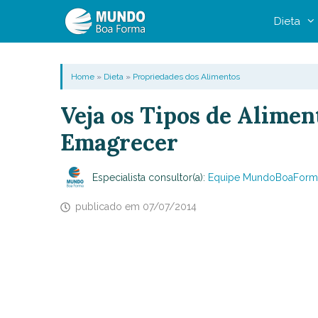
Pular
Dieta
para
o
conteúdo
Home
»
Dieta
»
Propriedades dos Alimentos
Veja os Tipos de Alime
Emagrecer
Especialista consultor(a):
Equipe MundoBoaForm
publicado em
07/07/2014