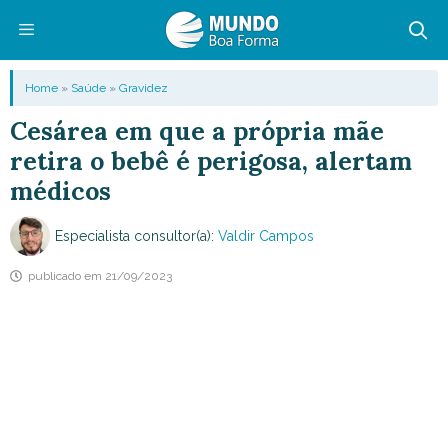
Pular
para
o
Menu
Home
»
Saúde
»
Gravidez
conteúdo
Cesárea em que a própria mãe
retira o bebê é perigosa, alertam
médicos
Especialista consultor(a):
Valdir Campos
publicado em
21/09/2023