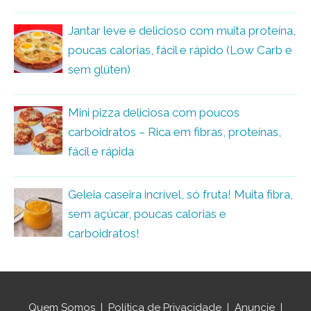
Jantar leve e delicioso com muita proteína,
poucas calorias, fácil e rápido (Low Carb e
sem glúten)
Mini pizza deliciosa com poucos
carboidratos – Rica em fibras, proteínas,
fácil e rápida
Geleia caseira incrível, só fruta! Muita fibra,
sem açúcar, poucas calorias e
carboidratos!
Quem Somos
|
Política de Privacidade
|
Anuncie
|