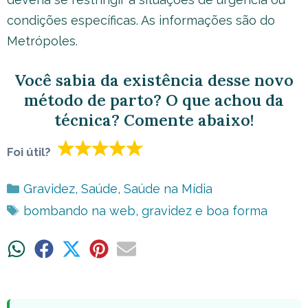
condições específicas. As informações são do
Metrópoles.
Você sabia da existência desse novo
método de parto? O que achou da
técnica? Comente abaixo!
Foi útil?
Categorias
Gravidez
,
Saúde
,
Saúde na Mídia
Tags
bombando na web
,
gravidez e boa forma
Share
Share
Share
Share
Share
on
on
on
on
on
WhatsApp
Facebook
X
Pinterest
Email