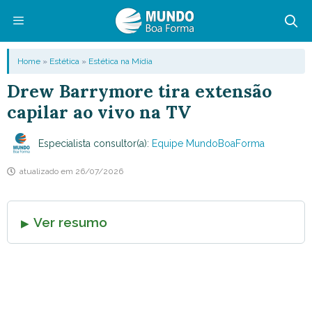
Pular
para
o
Menu
Home
»
Estética
»
Estética na Mídia
conteúdo
Drew Barrymore tira extensão
capilar ao vivo na TV
Especialista consultor(a):
Equipe MundoBoaForma
atualizado em
26/07/2026
Ver resumo