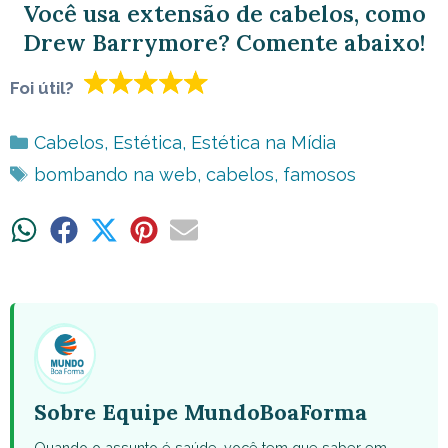
Você usa extensão de cabelos, como
Drew Barrymore? Comente abaixo!
Foi útil?
Categorias
Cabelos
,
Estética
,
Estética na Mídia
Tags
bombando na web
,
cabelos
,
famosos
Share
Share
Share
Share
Share
on
on
on
on
on
WhatsApp
Facebook
X
Pinterest
Email
(Twitter)
Sobre Equipe MundoBoaForma
Quando o assunto é saúde, você tem que saber em