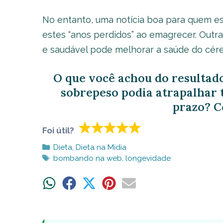
No entanto, uma notícia boa para quem e
estes “anos perdidos” ao emagrecer. Outr
e saudável pode melhorar a saúde do cére
O que você achou do resultado
sobrepeso podia atrapalhar 
prazo? C
Foi útil?
Categorias
Dieta
,
Dieta na Mídia
Tags
bombando na web
,
longevidade
Share
Share
Share
Share
Share
on
on
on
on
on
WhatsApp
Facebook
X
Pinterest
Email