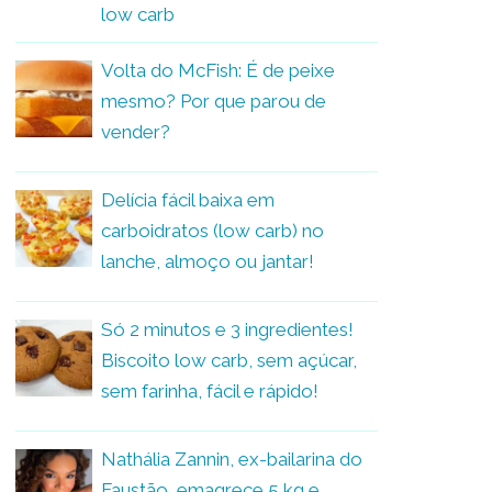
low carb
Volta do McFish: É de peixe
mesmo? Por que parou de
vender?
Delícia fácil baixa em
carboidratos (low carb) no
lanche, almoço ou jantar!
Só 2 minutos e 3 ingredientes!
Biscoito low carb, sem açúcar,
sem farinha, fácil e rápido!
Nathália Zannin, ex-bailarina do
Faustão, emagrece 5 kg e