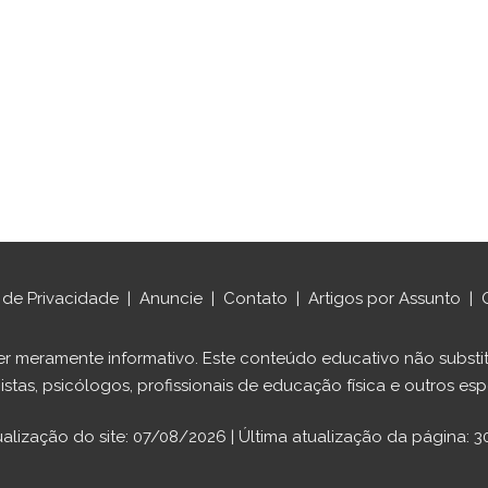
a de Privacidade
|
Anuncie
|
Contato
|
Artigos por Assunto
|
ráter meramente informativo. Este conteúdo educativo não sub
istas, psicólogos, profissionais de educação física e outros espe
ualização do site: 07/08/2026 | Última atualização da página: 