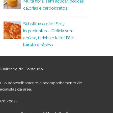
Muita fibra, sem açúcar, poucas
calorias e carboidratos!
Substitua o pão! Só 3
ingredientes – Delícia sem
açúcar, farinha e leite! Fácil,
barato e rápido
Qualidade do Conteúdo
stitui o aconselhamento e acompanhamento de
cialistas da área."
30/01/2020