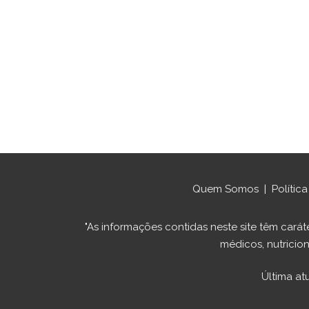
Quem Somos
|
Polític
"As informações contidas neste site têm ca
médicos, nutricion
Última at