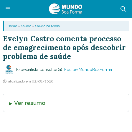
Pular
para
o
Menu
Home
»
Saúde
»
Saúde na Mídia
conteúdo
Evelyn Castro comenta processo
de emagrecimento após descobrir
problema de saúde
Especialista consultor(a):
Equipe MundoBoaForma
atualizado em
02/08/2026
Ver resumo