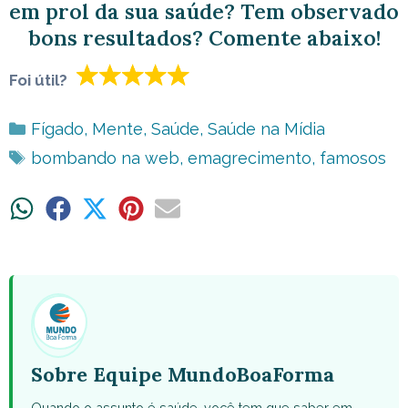
em prol da sua saúde? Tem observado
bons resultados? Comente abaixo!
Foi útil?
Categorias
Fígado
,
Mente
,
Saúde
,
Saúde na Mídia
Tags
bombando na web
,
emagrecimento
,
famosos
Share
Share
Share
Share
Share
on
on
on
on
on
WhatsApp
Facebook
X
Pinterest
Email
(Twitter)
Sobre Equipe MundoBoaForma
Quando o assunto é saúde, você tem que saber em