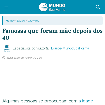
Pular
para
o
Menu
Home
»
Saúde
»
Gravidez
conteúdo
Famosas que foram mãe depois dos
40
Especialista consultor(a):
Equipe MundoBoaForma
atualizado em
09/05/2023
Algumas pessoas se preocupam com
a idade