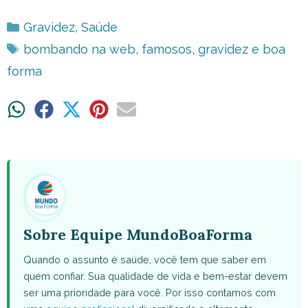
Categorias
Gravidez
,
Saúde
Tags
bombando na web
,
famosos
,
gravidez e boa
forma
Share
Share
Share
Share
Share
on
on
on
on
on
WhatsApp
Facebook
X
Pinterest
Email
(Twitter)
Sobre Equipe MundoBoaForma
Quando o assunto é saúde, você tem que saber em
quem confiar. Sua qualidade de vida e bem-estar devem
ser uma prioridade para você. Por isso contamos com